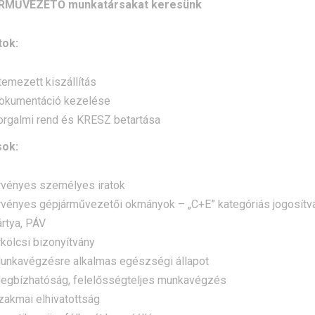
RMŰVEZETŐ munkatársakat keresünk
tok:
temezett kiszállítás
okumentáció kezelése
orgalmi rend és KRESZ betartása
sok:
rvényes személyes iratok
rvényes gépjárművezetői okmányok – „C+E” kategóriás jogosítván
ártya, PÁV
rkölcsi bizonyítvány
unkavégzésre alkalmas egészségi állapot
egbízhatóság, felelősségteljes munkavégzés
zakmai elhivatottság