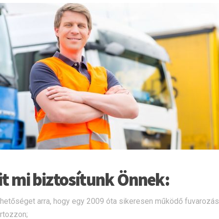
t mi biztosítunk Önnek:
ehetőséget arra, hogy egy 2009 óta sikeresen működő fuvarozás
artozzon;