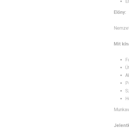
E
Előny:
Nemzetk
Mit kín
F
Ú
A
P
S
H
Munkav
Jelent