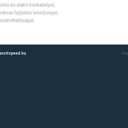
iztos és stabil munkahelyet;
zakmai fejlődési lehetőséget;
iszámíthatóságot;
nzitspeed.hu
.
Cop