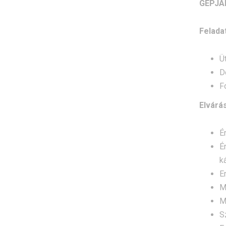
GÉPJÁ
Felada
Ü
D
F
Elvárá
É
É
k
E
M
M
S