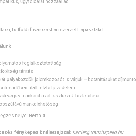
mpatikus, ügyfélbarát hozzáállás
özi, belföldi fuvarozásban szerzett tapasztalat.
álunk:
olyamatos foglalkoztatottság
tiköltség térítés
kár pályakezdők jelentkezését is várjuk – betanításukat díjmen
ontos időben utalt, stabil jövedelem
zükséges munkaruházat, eszközök biztosítása
osszútávú munkalehetőség
égzés helye:
Belföld
kezés fényképes önéletrajzzal:
karrier@tranzitspeed.hu