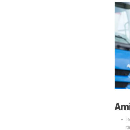
Ami
l
t