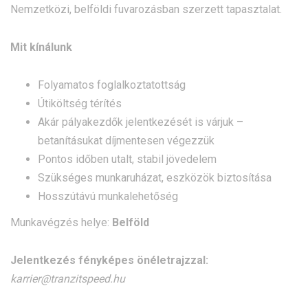
Nemzetközi, belföldi fuvarozásban szerzett tapasztalat.
Mit kínálunk
Folyamatos foglalkoztatottság
Útiköltség térítés
Akár pályakezdők jelentkezését is várjuk –
betanításukat díjmentesen végezzük
Pontos időben utalt, stabil jövedelem
Szükséges munkaruházat, eszközök biztosítása
Hosszútávú munkalehetőség
Munkavégzés helye:
Belföld
Jelentkezés fényképes önéletrajzzal:
karrier@tranzitspeed.hu