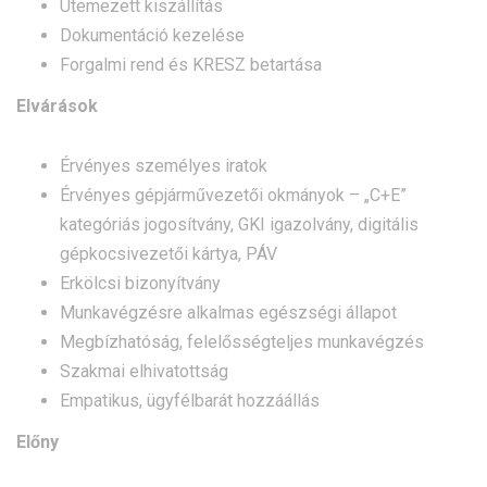
Ütemezett kiszállítás
Dokumentáció kezelése
Forgalmi rend és KRESZ betartása
Elvárások
Érvényes személyes iratok
Érvényes gépjárművezetői okmányok – „C+E”
kategóriás jogosítvány, GKI igazolvány, digitális
gépkocsivezetői kártya, PÁV
Erkölcsi bizonyítvány
Munkavégzésre alkalmas egészségi állapot
Megbízhatóság, felelősségteljes munkavégzés
Szakmai elhivatottság
Empatikus, ügyfélbarát hozzáállás
Előny