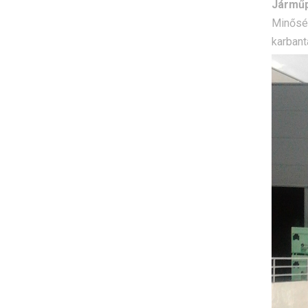
Járműp
Minőség
karbant