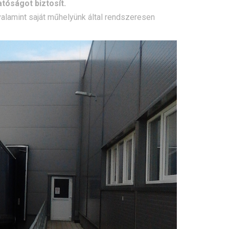
óságot biztosít.
alamint saját műhelyünk által rendszeresen