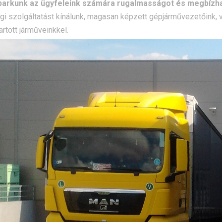
arkunk az ügyfeleink számára rugalmasságot és megbízhat
i szolgáltatást kínálunk, magasan képzett gépjárművezetőink, v
artott járműveinkkel.